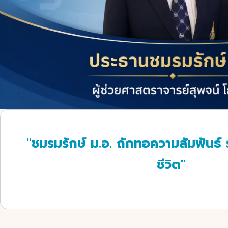
"ชมรมรักษ์ ม.อ. ถักทอความสัมพันธ์
ชีวิต"