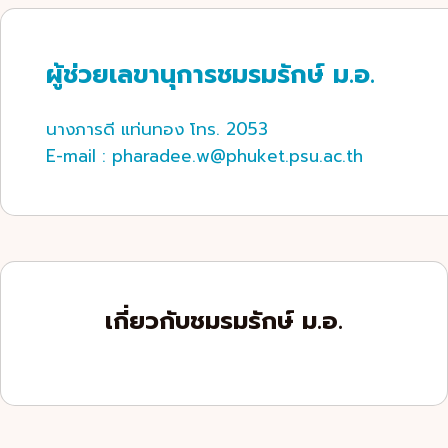
ผู้ช่วยเลขานุการชมรมรักษ์ ม.อ.
นางภารดี แท่นทอง โทร. 2053
E-mail : pharadee.w@phuket.psu.ac.th
เกี่ยวกับชมรมรักษ์ ม.อ.